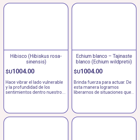
nuestra visión guiados por el
objetivo.
Hibisco (Hibiskus rosa-
Echium blanco – Tajinaste
sinensis)
blanco (Echium wildpretii)
1004.00
1004.00
$U
$U
Hace vibrar el lado vulnerable
Brinda fuerza para actuar. De
y la profundidad de los
esta manera logramos
sentimientos dentro nuestro.
liberarnos de situaciones que
Ayuda a integrar el lado yin y
nos restringen. Sirve para
la sexualidad femenina.
obtener la apertura en todos
los planos y a mantenerla.