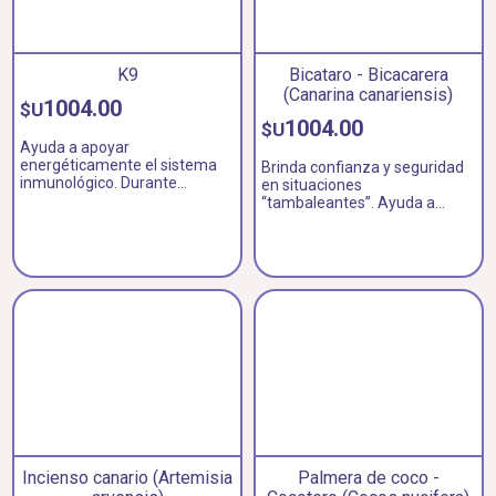
K9
Bicataro - Bicacarera
(Canarina canariensis)
1004.00
$U
1004.00
$U
Ayuda a apoyar
energéticamente el sistema
Brinda confianza y seguridad
inmunológico. Durante
en situaciones
grandes procesos de
“tambaleantes”. Ayuda a
transformación nos fortalece
desarrollar y permitir ternura.
y estabiliza. Bueno como
preventivo antes de los viajes.
K9 y RQ7 no deberían faltar en
ningún botiquín doméstico.
Incienso canario (Artemisia
Palmera de coco -