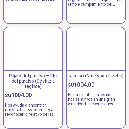
propia fuerza. Nos ayuda a
simple cumplimiento del
descubrir nuestra riqueza
deber y la disciplina.
interna y a sentir nuestra luz
Desarrollamos amabilidad y
interior.
un ser amoroso y aprendemos
que una sonrisa puede abrir
puertas.
Pájaro del paraíso – Flor
Narciso (Narcissus tazetta)
del paraíso (Strelitzia
1004.00
$U
reginae)
1004.00
$U
En momentos en los cuales
nos sentimos en una gran
oscuridad, la esencia nos
Nos ayuda a encontrar
ayuda a ver la luz al final del
nuestra belleza interior y a
túnel. Ayuda a ganar
reconocer lo relativo de las
confianza y a irradiar
apariencias. Aprendemos a
nuevamente alegría.
aceptarnos tal como somos y
simultáneamente seguir