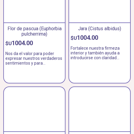
Flor de pascua (Euphorbia
Jara (Cistus albidus)
pulcherrima)
1004.00
$U
1004.00
$U
Fortalece nuestra firmeza
interior y también ayuda a
Nos da el valor para poder
introducirse con claridad
expresar nuestros verdaderos
dentro de un grupo.
sentimientos y para
mostrarnos tal cual somos en
realidad.