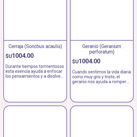
Cerraja (Sonchus acaulis)
Geranio (Geranium
perforatum)
1004.00
$U
1004.00
$U
Durante tiempos tormentosos
esta esencia ayuda a enfocar
Cuando sentimos la vida diaria
los pensamientos y a disolver
como muy gris y triste, el
tensiones a diferentes planos.
geranio nos ayuda a romper
Ideal para adicionar al aceite
las ataduras de la sociedad y a
de masajes.
desarrollar nueva fuerza y
alegría.