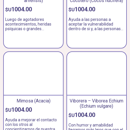
arvensis)
Cocotero (Cocos nucifera)
1004.00
1004.00
$U
$U
Luego de agotadores
Ayuda a las personas a
acontecimientos, heridas
aceptar la vulnerabilidad
psíquicas o grandes
dentro de si y, a las personas
agotamientos nos regala
sensibles, a ponerse un
nueva fuerza vital y
“cascarón duro”.
regeneración.
Mimosa (Acacia)
Viborera – Viborea Echium
(Echium vulgare)
1004.00
$U
1004.00
$U
Ayuda a mejorar el contacto
con los otros al
Con humor y amabilidad
concientizarnos de nuestra
llegamos más lejos que con el