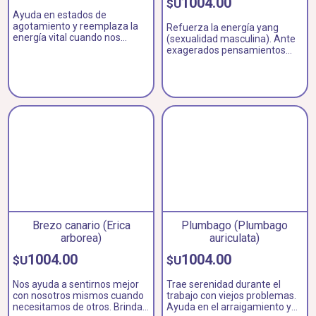
1004.00
$U
Ayuda en estados de
agotamiento y reemplaza la
Refuerza la energía yang
energía vital cuando nos
(sexualidad masculina). Ante
hemos agotado. La esencia
exagerados pensamientos
restablece el equilibrio interior.
dirigidos hacia el rendimiento
ayuda a exteriorizar los
sentimientos.
Brezo canario (Erica
Plumbago (Plumbago
arborea)
auriculata)
1004.00
1004.00
$U
$U
Nos ayuda a sentirnos mejor
Trae serenidad durante el
con nosotros mismos cuando
trabajo con viejos problemas.
necesitamos de otros. Brinda
Ayuda en el arraigamiento y