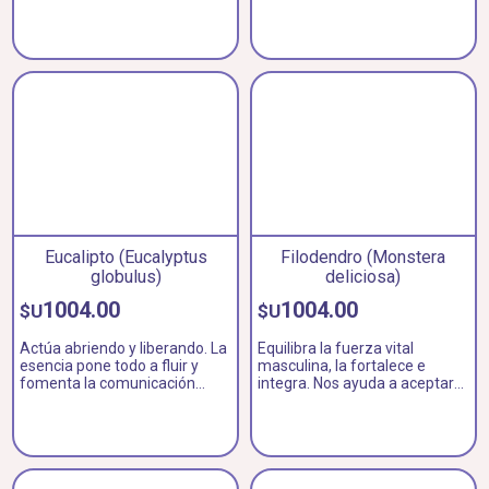
independencia y ayuda a
apoya el proceso de soltar.
aceptarnos tal cual somos.
Eucalipto (Eucalyptus
Filodendro (Monstera
globulus)
deliciosa)
1004.00
1004.00
$U
$U
Actúa abriendo y liberando. La
Equilibra la fuerza vital
esencia pone todo a fluir y
masculina, la fortalece e
fomenta la comunicación
integra. Nos ayuda a aceptar
interhumana.
el lado yang.