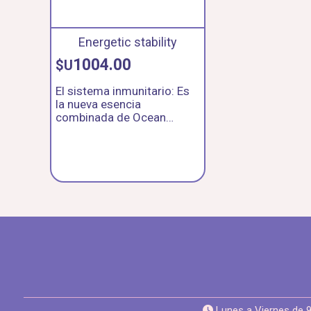
Energetic stability
1004.00
$U
El sistema inmunitario: Es
la nueva esencia
combinada de Ocean
Essence Nro. 15 y Crop
Circle Essence Nro. 214 y
otras esencias. Efecto de la
esencia: Esta combinación
de esencias nos ofrece la
mejor protección
energética, activa nuestros
poderes de autocuración y
promueve nuestro
equilibrio energético y paz
interior.
Lunes a Viernes de 9