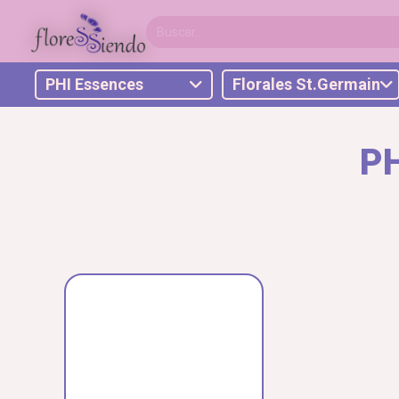
PHI Essences
Florales St.Germain
P