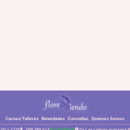
Cursos/Talleres
Novedades
Consultas
Quienes Somos
:00 a 17:00
098 389 614
Escribinos
De Las Liebres manzana 8